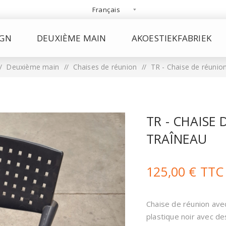
IGN
DEUXIÈME MAIN
AKOESTIEKFABRIEK
/
Deuxième main
/
Chaises de réunion
/
TR - Chaise de réunion
TR - CHAISE
TRAÎNEAU
125,00 € TTC
Chaise de réunion avec
plastique noir avec de