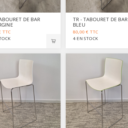
TABOURET DE BAR
TR - TABOURET DE BAR
RGINE
BLEU
€ TTC
80,00 € TTC
STOCK
4 EN STOCK