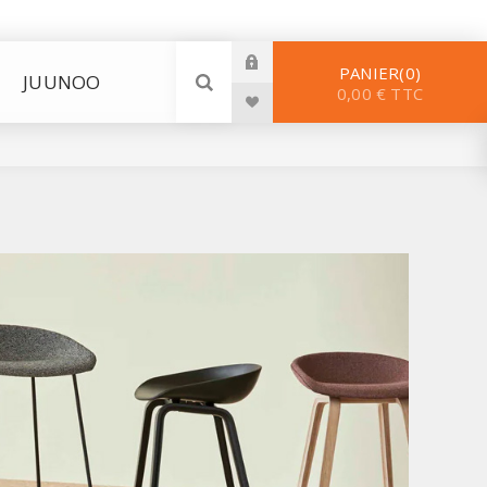
PANIER
0
JUUNOO
0,00 € TTC