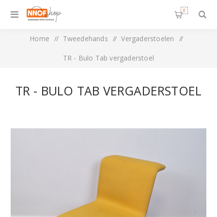
0
Home
/
Tweedehands
/
Vergaderstoelen
/
TR - Bulo Tab vergaderstoel
TR - BULO TAB VERGADERSTOEL