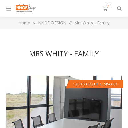
0
Home
/
NNOF DESIGN
/
Mrs Whity - Family
MRS WHITY - FAMILY
120 KG CO2 UITGESPAARD