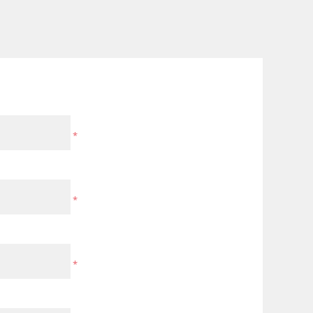
*
*
*