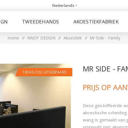
IGN
TWEEDEHANDS
AKOESTIEKFABRIEK
Home
/
NNOF DESIGN
/
Akoestiek
/
Mr Side - Family
MR SIDE - FA
100 KG CO2 UITGESPAARD
PRIJS OP AA
Deze gestoffeerde wan
akoestische scheiding
wang is gemaakt van 
opgevuld met akoestis