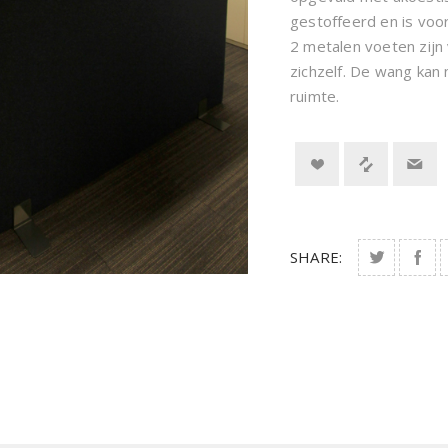
gestoffeerd en is voo
2 metalen voeten zijn
zichzelf. De wang kan
ruimte.
SHARE: