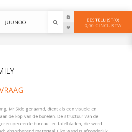
BESTELLIJST
0
JUUNOO
0,00 € INCL. BTW
MILY
NVRAAG
g, Mr Side genaamd, dient als een visuele en
 aan de kop van de burelen. De structuur van de
gerecupereerde bureau- en tafelbladen, die werd
ch absorberend materiaal. Elke wand is afzonderlijk